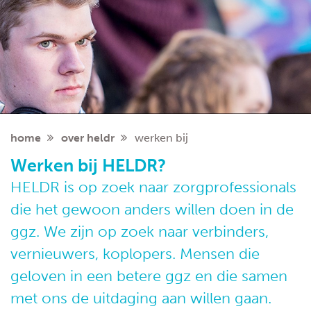
home
over heldr
werken bij
Werken bij HELDR?
HELDR is op zoek naar zorgprofessionals
die het gewoon anders willen doen in de
ggz. We zijn op zoek naar verbinders,
vernieuwers, koplopers. Mensen die
geloven in een betere ggz en die samen
met ons de uitdaging aan willen gaan.