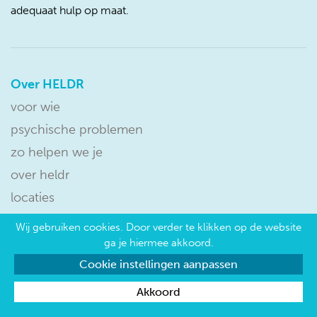
adequaat hulp op maat.
Over HELDR
voor wie
psychische problemen
zo helpen we je
over heldr
locaties
Wij gebruiken cookies. Door verder te klikken op de website
privacy verklaring
cookie instellingen
ga je hiermee akkoord.
Cookie instellingen aanpassen
Akkoord